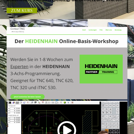
ZUM KURS