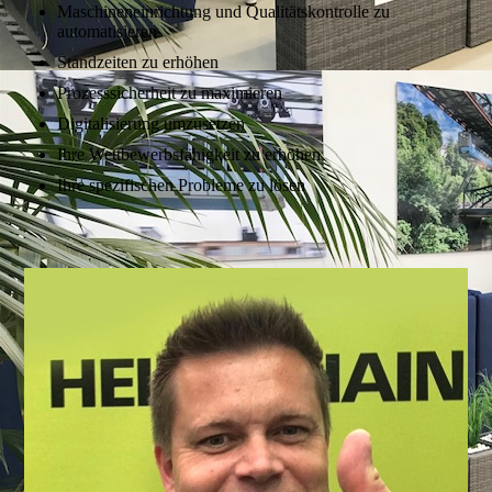
Maschineneinrichtung und Qualitätskontrolle zu
automatisieren
Standzeiten zu erhöhen
Prozesssicherheit zu maximieren
Digitalisierung umzusetzen
Ihre Wettbewerbsfähigkeit zu erhöhen
Ihre spezifischen Probleme zu lösen