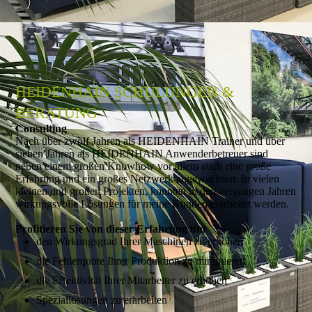
HEIDENHAIN SCHULUNGEN &
BERATUNG
Consulting
Nach über zwölf Jahren als HEIDENHAIN Trainer und über
sieben Jahren als HEIDENHAIN Anwenderbetreuer sind
neben einem großen Knowhow vor allem auch eine große
Erfahrung und ein großes Netzwerk ange­wach­sen. In vielen
kleinen und großen Projekten, konnten in den vergangen Jahren
wirkungsvolle Lösungen für meine Kunden erarbeitet werden.
Profitieren Sie von dieser Erfahrung um
den Wirkungsgrad Ihrer Maschinen zu erhöhen
die Fehlerquote Ihrer Produktion zu minimieren
die Effektivität Ihrer Mitarbeiter zu erhöhen
Speziallösungen zu erarbeiten