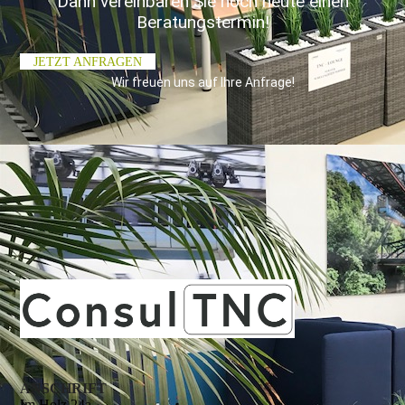
Dann vereinbaren Sie noch heute einen
Beratungstermin!
JETZT ANFRAGEN
Wir freuen uns auf Ihre Anfrage!
ANSCHRIFT
Im Holz 24a