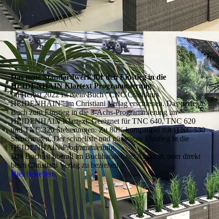
Das neue Standardwerk für den Einstieg in die
HEIDENHAIN Klartext Programmierung
Im Herbst 2022 ist mein Buch "CNC Crashkurs
HEIDENHAIN" im Christiani Verlag erschienen. Das perfekte
Buch zum Einstieg in die 3-Achs-Programmierung im
HEIDENHAIN Klartext. Geeignet für TNC 640, TNC 620
und TNC 320 Steuerungen. Zu 80% kompatibel mit iTNC 530
Steuerungen. Der schnellste und günstigste Einstieg in die
HEIDENHAIN Programmierung.
Das Buch ist überall im Buchhandel, bei Amazon, oder direkt
beim Christiani Verlag zu beziehen.
Hier bestellen