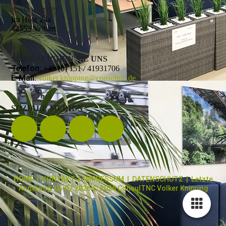
ANSCHRIFT
Im Holz 24a
42553 Velbert
SO ERREICHEN SIE UNS
Telefon:
+49 (0) 151 / 41931706
E-Mail:
volker.knipping@consultnc.de
SOZIALE MEDIEN
HOME
|
KONTAKT
|
IMPRESSUM
|
DATENSCHUTZ
| Letzte
Änderung: 06.07.2026 © 2026 ConsulTNC Volker Knipping